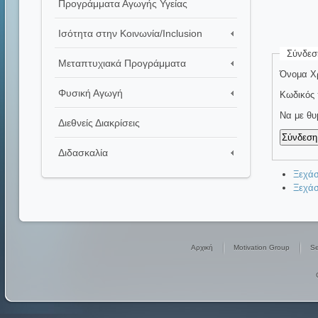
Προγράμματα Αγωγής Υγείας
Ισότητα στην Κοινωνία/Inclusion
Σύνδεσ
Μεταπτυχιακά Προγράμματα
Όνομα Χ
Φυσική Αγωγή
Κωδικός
Να με θυ
Διεθνείς Διακρίσεις
Διδασκαλία
Ξεχάσ
Ξεχάσ
Αρχική
Motivation Group
Se